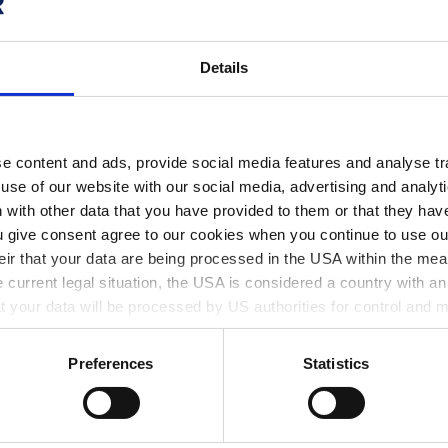
Details
e content and ads, provide social media features and analyse tra
use of our website with our social media, advertising and analyt
with other data that you have provided to them or that they have
 give consent agree to our cookies when you continue to use our 
d Ihrer Marke den letzten Feinschliff
eir that your data are being processed in the USA within the mea
 current legal situation, the USA is considered a country with an i
hat your data will be processed by US authorities for control and 
against this practice. You can revoke withdraw your acceptance 
hgeber.eu.
Preferences
Statistics
: Entdecken Sie alle Materialien und Formen für Ihr
iduelle und maßgeschneiderte Labelling-Lösungen.
 Sie von unserer umfassenden Beratung.