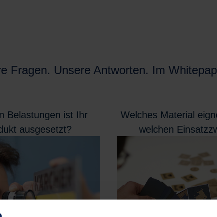
re Fragen. Unsere Antworten. Im Whitepap
 Belastungen ist Ihr
Welches Material eigne
dukt ausgesetzt?
welchen Einsatzz