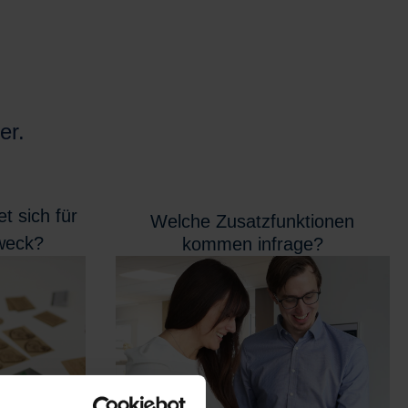
er.
t sich für
Welche Zusatzfunktionen
weck?
kommen infrage?