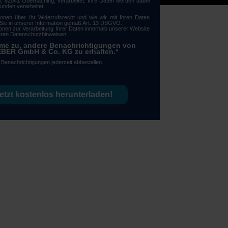
3, 82041 Oberhaching, verarbeitet. Ihre Daten werden dabei
nden verarbeitet.
ionen über Ihr Widerrufsrecht und wie wir mit Ihren Daten
Sie in unserer Information gemäß Art. 13 DSGVO.
ionen zur Verarbeitung Ihrer Daten innerhalb unserer Website
seren Datenschutzhinweisen.
mme zu, andere Benachrichtigungen von
ER GmbH & Co. KG zu erhalten.
*
 Benachrichtigungen jederzeit abbestellen.