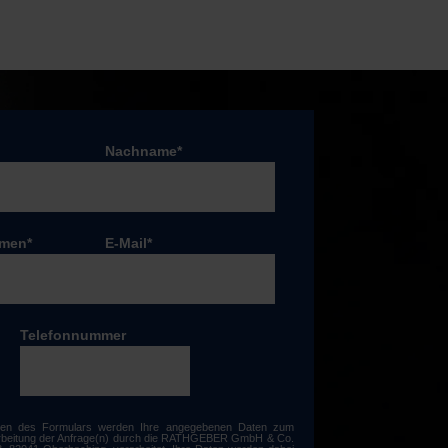
Nachname
*
hmen
*
E-Mail
*
Telefonnummer
en des Formulars werden Ihre angegebenen Daten zum
beitung der Anfrage(n) durch die RATHGEBER GmbH & Co.