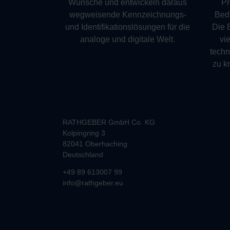
Wünsche und entwickeln daraus
Pr
wegweisende Kennzeichnungs-
Bedü
und Identifikationslösungen für die
Die 
analoge und digitale Welt.
vie
tech
zu k
RATHGEBER GmbH Co. KG
Kolpingring 3
82041 Oberhaching
Deutschland
+49 89 613007 99
info@rathgeber.eu