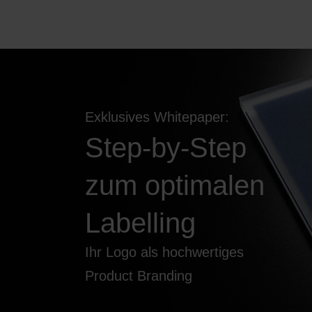
Exklusives Whitepaper:
Step-by-Step
zum
optimalen
L
ab
elli
n
g
Ihr Logo als hochwertiges
Product Branding