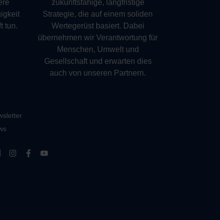
ere
zukunftsfähige, langfristige
gkeit
Strategie, die auf einem soliden
t tun.
Wertegerüst basiert. ​
Dabei
übernehmen wir Verantwortung für
Menschen, Umwelt und
Gesellschaft und erwarten dies
auch von unseren Partnern.
sletter
ws