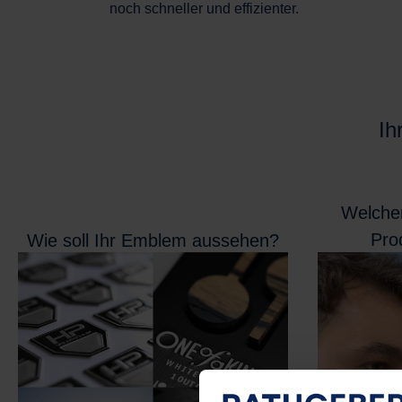
noch schneller und effizienter.
Ih
Welchen
Pro
Wie soll Ihr Emblem aussehen?