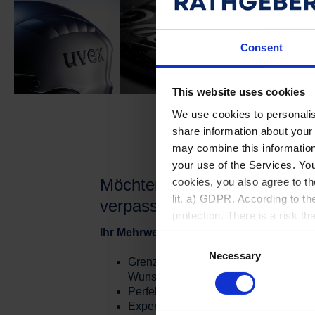
Consent
This website uses cookies
We use cookies to personalis
share information about your 
may combine this information 
your use of the Services. You
Möchten Sie Ihrem Produkt un
cookies, you also agree to th
lit. a) GDPR. According to the
verpassen?
protection. There is a risk t
currently no legal recourse 
Ihr Mehrwert durch unser Whitepaper:
C
sending an email to info@rat
Necessary
o
Grenzenlose Gestaltungsmöglichkeiten
n
Wunsch-Label.
s
Perfekt auf Sie zugeschnitten: Indiv
e
Experten an Ihrer Seite: Profitieren