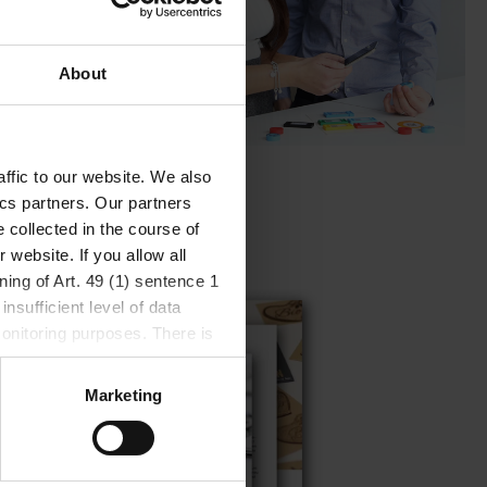
About
ffic to our website. We also
ics partners. Our partners
 collected in the course of
website. If you allow all
ning of Art. 49 (1) sentence 1
nsufficient level of data
monitoring purposes. There is
consent at any time by
Marketing