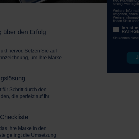
KG, Kolpingring 
streng zweckgebu
Weitere Informat
umgehen, finden 
Weitere Informat
finden Sie in un
Ich sti
g über den Erfolg
RATHGEB
Sie können diese
ukt hervor. Setzen Sie auf
nnzeichnung, um Ihre Marke
ngslösung
tt für Schritt durch den
n, die perfekt auf Ihr
 Checkliste
as Ihre Marke in den
liste gelingt die Umsetzung