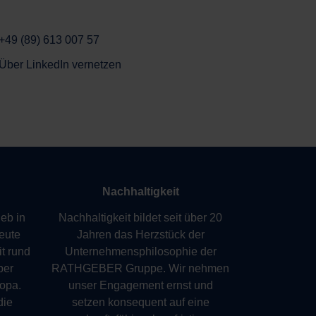
+49 (89) 613 007 57
Über LinkedIn vernetzen
Nachhaltigkeit
eb in
Nachhaltigkeit bildet seit über 20
eute
Jahren das Herzstück der
t rund
Unternehmensphilosophie der
ber
RATHGEBER Gruppe. Wir nehmen
opa.
unser Engagement ernst und
die
setzen konsequent auf eine