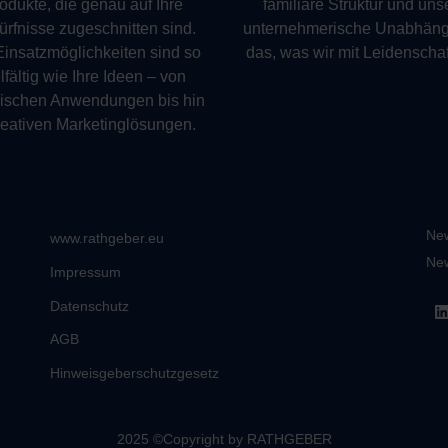
odukte, die genau auf Ihre
familiäre Struktur und uns
rfnisse zugeschnitten sind.
unternehmerische Unabhängi
Einsatzmöglichkeiten sind so
das, was wir mit Leidenschaf
lfältig wie Ihre Ideen – von
nischen Anwendungen bis hin
reativen Marketinglösungen.
New
www.rathgeber.eu
Ne
Impressum
Datenschutz
AGB
Hinweisgeberschutzgesetz
.
2025 ©Copyright by RATHGEBER